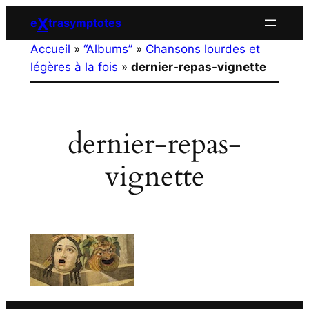
Aller
X
e
trasymptotes
au
Accueil
»
“Albums”
»
Chansons lourdes et
contenu
légères à la fois
»
dernier-repas-vignette
dernier-repas-
vignette