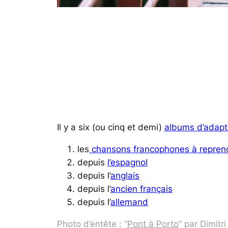
Il y a six (ou cinq et demi)
albums d’adapt
les
chansons francophones à repren
depuis
l’espagnol
depuis l’
anglais
depuis l’
ancien français
depuis l’
allemand
Photo d’entête : “
Pont à Porto
” par Dimitr