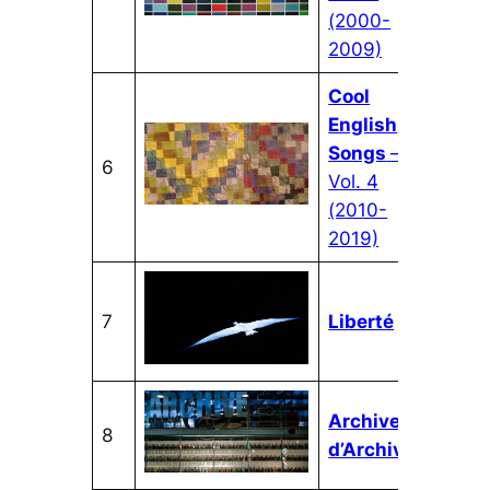
(2000-
2009)
Cool
English
Songs
–
6
Vol. 4
(2010-
2019)
7
Liberté
1
Archives
8
d’Archive