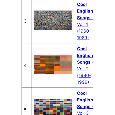
Cool
English
Songs
–
3
Vol. 1
(1960-
1989)
Cool
English
Songs
–
4
Vol. 2
(1990-
1999)
Cool
English
Songs
–
5
Vol. 3