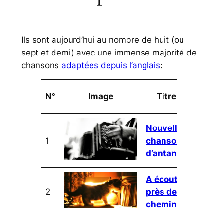
Ils sont aujourd’hui au nombre de huit (ou
sept et demi) avec une immense majorité de
chansons
adaptées depuis l’anglais
:
N°
Image
Titre
O
F
Nouvelle
1
chansons
2
3
d’antan
A écouter
2
près de la
2
cheminée