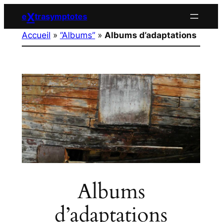
Aller
X
e
trasymptotes
au
Accueil
»
“Albums”
»
Albums d’adaptations
contenu
Albums
d’adaptations