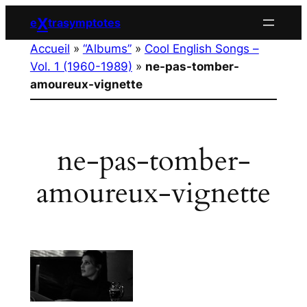
Aller
X
e
trasymptotes
au
Accueil
»
“Albums”
»
Cool English Songs –
contenu
Vol. 1 (1960-1989)
»
ne-pas-tomber-
amoureux-vignette
ne-pas-tomber-
amoureux-vignette