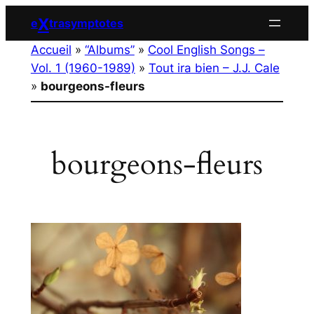
Aller
X
e
trasymptotes
au
Accueil
»
“Albums”
»
Cool English Songs –
contenu
Vol. 1 (1960-1989)
»
Tout ira bien – J.J. Cale
»
bourgeons-fleurs
bourgeons-fleurs