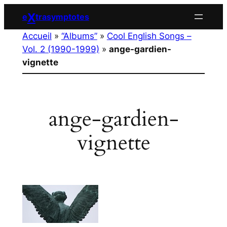
Aller
X
e
trasymptotes
au
Accueil
»
“Albums”
»
Cool English Songs –
contenu
Vol. 2 (1990-1999)
»
ange-gardien-
vignette
ange-gardien-
vignette