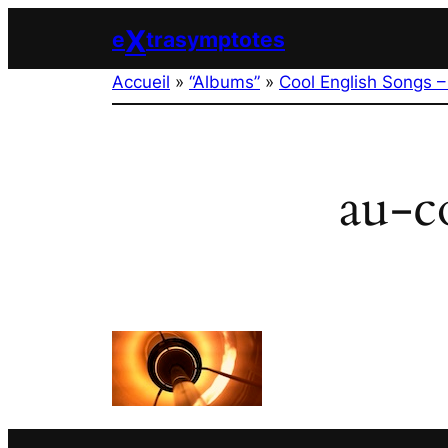
Aller
X
e
trasymptotes
au
contenu
Accueil
»
“Albums”
»
Cool English Songs –
au-c