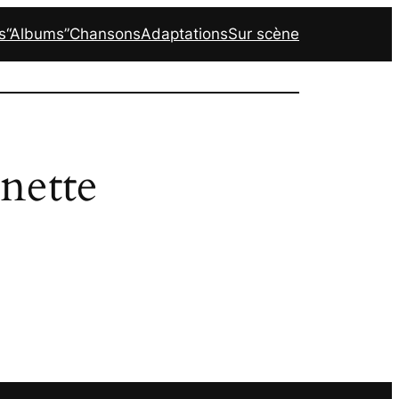
s
“Albums”
Chansons
Adaptations
Sur scène
nette