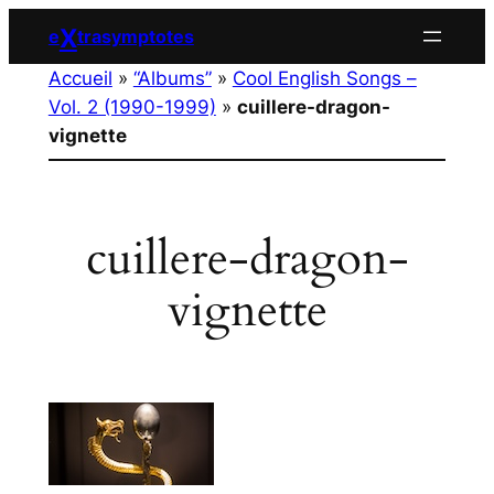
Aller
X
e
trasymptotes
au
Accueil
»
“Albums”
»
Cool English Songs –
contenu
Vol. 2 (1990-1999)
»
cuillere-dragon-
vignette
cuillere-dragon-
vignette