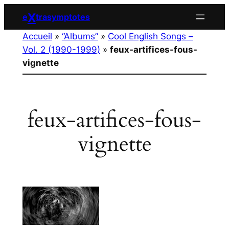
Aller
X
e
trasymptotes
au
Accueil
»
“Albums”
»
Cool English Songs –
contenu
Vol. 2 (1990-1999)
»
feux-artifices-fous-
vignette
feux-artifices-fous-
vignette