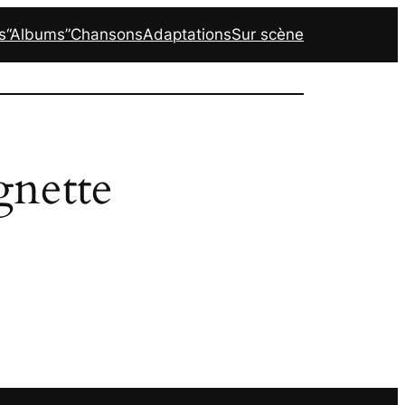
s
“Albums”
Chansons
Adaptations
Sur scène
nette