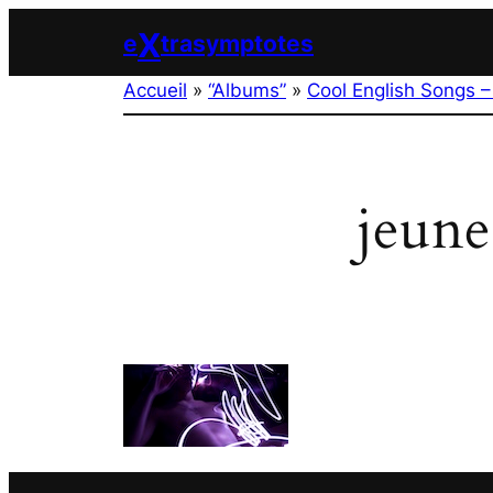
Aller
X
e
trasymptotes
au
contenu
Accueil
»
“Albums”
»
Cool English Songs –
jeun