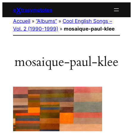
Aller
X
e
trasymptotes
au
Accueil
»
“Albums”
»
Cool English Songs –
contenu
Vol. 2 (1990-1999)
»
mosaique-paul-klee
mosaique-paul-klee