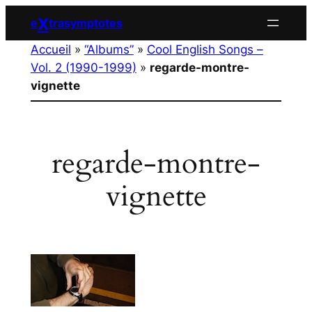
Aller
X
e
trasymptotes
au
Accueil
»
“Albums”
»
Cool English Songs –
contenu
Vol. 2 (1990-1999)
»
regarde-montre-
vignette
regarde-montre-
vignette