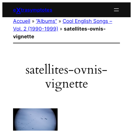
Aller
X
e
trasymptotes
au
Accueil
»
“Albums”
»
Cool English Songs –
contenu
Vol. 2 (1990-1999)
»
satellites-ovnis-
vignette
satellites-ovnis-
vignette