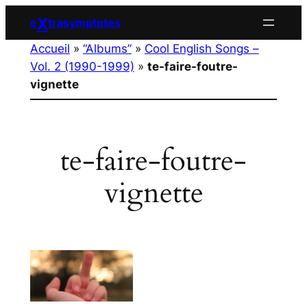
Aller
X
e
trasymptotes
au
Accueil
»
“Albums”
»
Cool English Songs –
contenu
Vol. 2 (1990-1999)
»
te-faire-foutre-
vignette
te-faire-foutre-
vignette