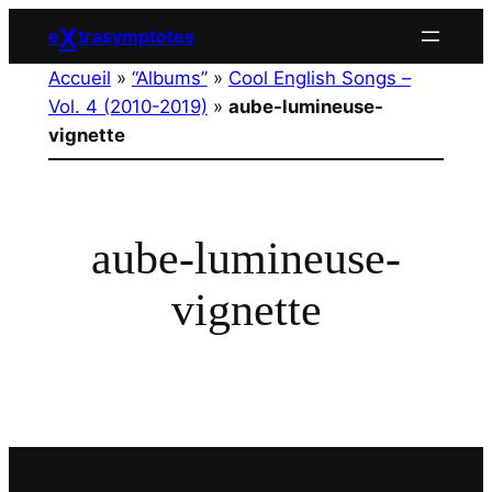
Aller
X
e
trasymptotes
au
Accueil
»
“Albums”
»
Cool English Songs –
contenu
Vol. 4 (2010-2019)
»
aube-lumineuse-
vignette
aube-lumineuse-
vignette