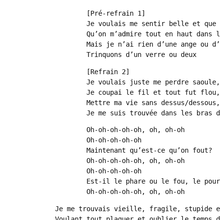
	[Pré-refrain 1]

	Je voulais me sentir belle et que me poussent des ailes

	Qu’on m’admire tout en haut dans les cieux

	Mais je n’ai rien d’une ange ou d’une sainte virtuelle

	Trinquons d’un verre ou deux
	[Refrain 2]

	Je voulais juste me perdre saoule, oh-oh

	Je coupai le fil et tout fut flou, oh-oh

	Mettre ma vie sans dessus/dessous, oh-oh

	Je me suis trouvée dans les bras 
	Oh-oh-oh-oh-oh, oh, oh-oh

	Oh-oh-oh-oh-oh	

	Maintenant qu’est-ce qu’on fout?

	Oh-oh-oh-oh-oh, oh, oh-oh

	Oh-oh-oh-oh-oh

	Est-il le phare ou le fou, le pourquoi ou juste un coup ?

	Oh-oh-oh-oh-oh, oh, oh-oh
Je me trouvais vieille, fragile, stupide e
Voulant tout plaquer et oublier le temps d