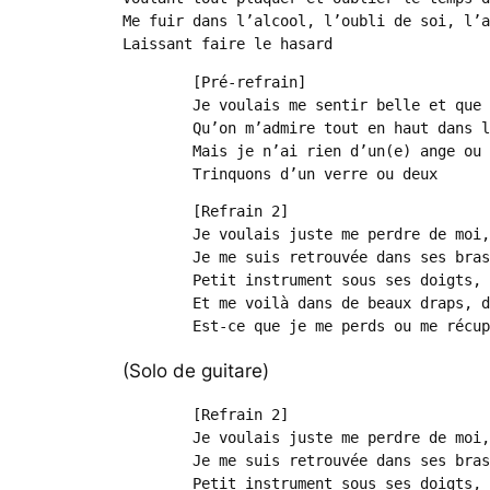
Me fuir dans l’alcool, l’oubli de soi, l’a
Laissant faire le hasard
	[Pré-refrain]

	Je voulais me sentir belle et que me poussent des ailes

	Qu’on m’admire tout en haut dans les cieux

	Mais je n’ai rien d’un(e) ange ou d’une sainte virtuelle

	Trinquons d’un verre ou deux
	[Refrain 2]

	Je voulais juste me perdre de moi, oh-oh

	Je me suis retrouvée dans ses bras, oh-oh

	Petit instrument sous ses doigts, oh-oh

	Et me voilà dans de beaux draps, dans de si beaux draps, oh-oh

	Est-ce que je me perds ou me récu
(Solo de guitare)
	[Refrain 2]

	Je voulais juste me perdre de moi, oh-oh

	Je me suis retrouvée dans ses bras, oh-oh

	Petit instrument sous ses doigts, oh-oh
