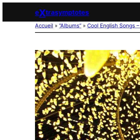
Aller
X
e
trasymptotes
au
contenu
Accueil
»
“Albums”
»
Cool English Songs –