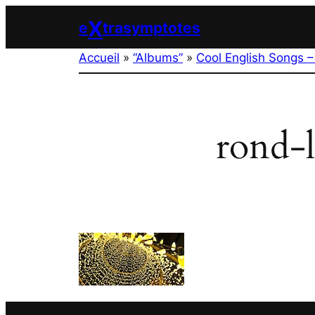
Aller
X
e
trasymptotes
au
contenu
Accueil
»
“Albums”
»
Cool English Songs –
rond-l