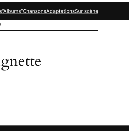
s
“Albums”
Chansons
Adaptations
Sur scène
e
ignette