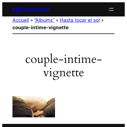
Aller
X
e
trasymptotes
au
Accueil
»
“Albums”
»
Hasta tocar el sol
»
contenu
couple-intime-vignette
couple-intime-
vignette