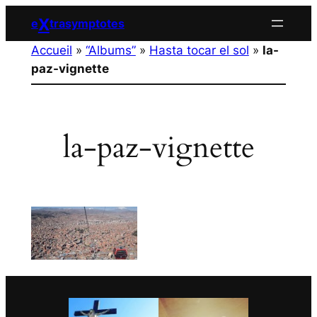
Aller
X
e
trasymptotes
au
Accueil
»
“Albums”
»
Hasta tocar el sol
»
la-
contenu
paz-vignette
la-paz-vignette