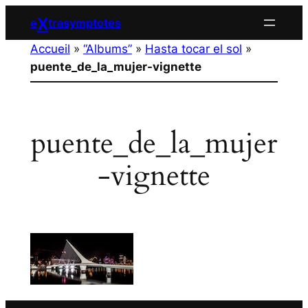
Aller
X
e
trasymptotes
au
Accueil
»
“Albums”
»
Hasta tocar el sol
»
contenu
puente_de_la_mujer-vignette
puente_de_la_mujer
-vignette