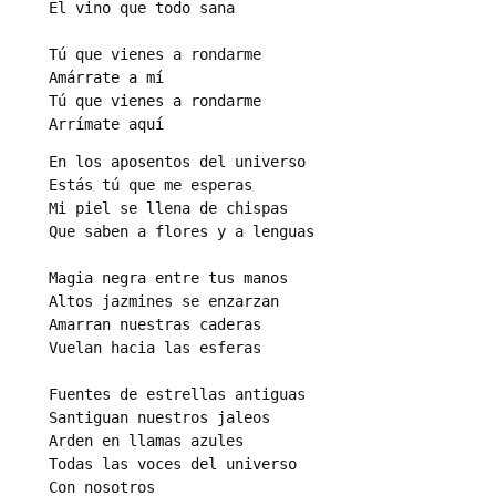
El vino que todo sana

Tú que vienes a rondarme

Amárrate a mí

Tú que vienes a rondarme

Arrímate aquí
En los aposentos del universo

Estás tú que me esperas

Mi piel se llena de chispas

Que saben a flores y a lenguas

Magia negra entre tus manos

Altos jazmines se enzarzan

Amarran nuestras caderas

Vuelan hacia las esferas

Fuentes de estrellas antiguas

Santiguan nuestros jaleos

Arden en llamas azules

Todas las voces del universo

Con nosotros