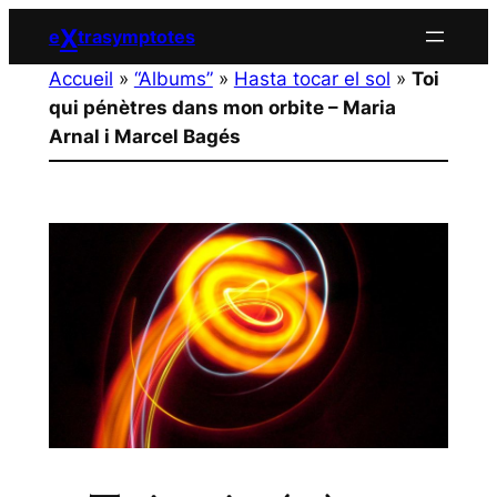
Aller
X
e
trasymptotes
au
Accueil
»
“Albums”
»
Hasta tocar el sol
»
Toi
contenu
qui pénètres dans mon orbite – Maria
Arnal i Marcel Bagés