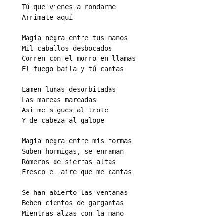
Tú que vienes a rondarme

Arrímate aquí

Magia negra entre tus manos

Mil caballos desbocados

Corren con el morro en llamas

El fuego baila y tú cantas

Lamen lunas desorbitadas

Las mareas mareadas

Así me sigues al trote

Y de cabeza al galope

Magia negra entre mis formas

Suben hormigas, se enraman

Romeros de sierras altas

Fresco el aire que me cantas

Se han abierto las ventanas

Beben cientos de gargantas

Mientras alzas con la mano
