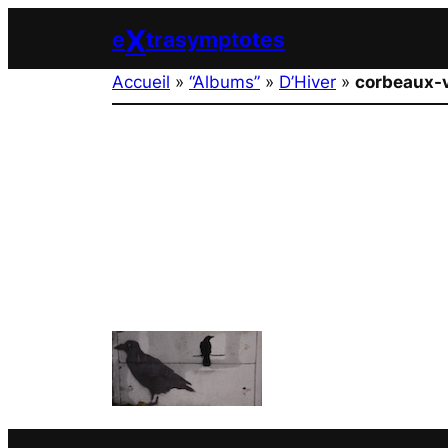
Aller
X
e
trasymptotes
au
contenu
Accueil
»
“Albums”
»
D’Hiver
»
corbeaux-v