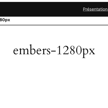
Présentation
280px
embers-1280px