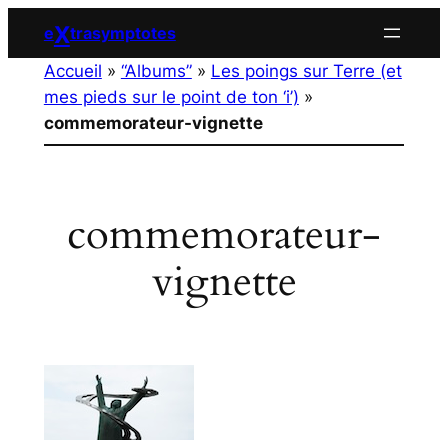
Aller
X
e
trasymptotes
au
Accueil
»
“Albums”
»
Les poings sur Terre (et
contenu
mes pieds sur le point de ton ‘i’)
»
commemorateur-vignette
commemorateur-
vignette