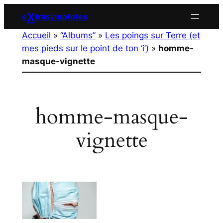
Aller
X
e
trasymptotes
au
Accueil
»
“Albums”
»
Les poings sur Terre (et
contenu
mes pieds sur le point de ton ‘i’)
»
homme-
masque-vignette
homme-masque-
vignette