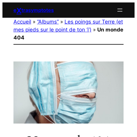
Aller
X
e
trasymptotes
au
Accueil
»
“Albums”
»
Les poings sur Terre (et
contenu
mes pieds sur le point de ton ‘i’)
»
Un monde
404