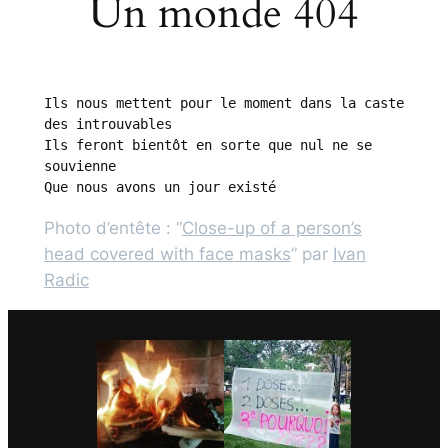
Un monde 404
Ils nous mettent pour le moment dans la caste 
des introuvables

Ils feront bientôt en sorte que nul ne se 
souvienne

Que nous avons un jour existé
Photo d’entête : “
Close-up of a person’s
head covered with face masks
” par
Ivan
Radic