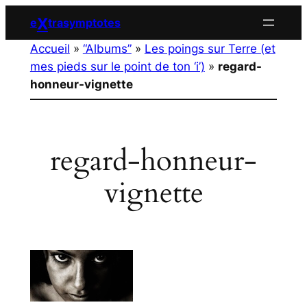
Aller
X
e
trasymptotes
au
Accueil
»
“Albums”
»
Les poings sur Terre (et
contenu
mes pieds sur le point de ton ‘i’)
»
regard-
honneur-vignette
regard-honneur-
vignette