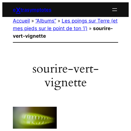
Aller
X
e
trasymptotes
au
Accueil
»
“Albums”
»
Les poings sur Terre (et
contenu
mes pieds sur le point de ton ‘i’)
»
sourire-
vert-vignette
sourire-vert-
vignette