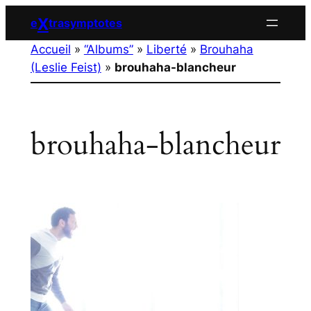
Aller
X
e
trasymptotes
au
Accueil
»
“Albums”
»
Liberté
»
Brouhaha
contenu
(Leslie Feist)
»
brouhaha-blancheur
brouhaha-blancheur