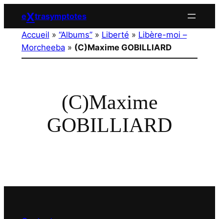
Aller
X
e
trasymptotes
au
Accueil
»
“Albums”
»
Liberté
»
Libère-moi –
contenu
Morcheeba
»
(C)Maxime GOBILLIARD
(C)Maxime
GOBILLIARD