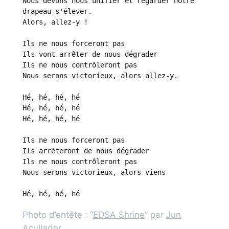
Nous devons nous unifier et regarder notre 
drapeau s'élever.

Alors, allez-y !

Ils ne nous forceront pas

Ils vont arrêter de nous dégrader

Ils ne nous contrôleront pas

Nous serons victorieux, alors allez-y.

Hé, hé, hé, hé

Hé, hé, hé, hé

Hé, hé, hé, hé

Ils ne nous forceront pas

Ils arrêteront de nous dégrader

Ils ne nous contrôleront pas

Nous serons victorieux, alors viens

Photo d’entête : “
EDSA Shrine
” par
Jun
Acullador