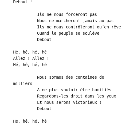
Debout !

          Ils ne nous forceront pas

          Nous ne marcheront jamais au pas

          Ils ne nous contrôleront qu’en rêve

          Quand le peuple se soulève

          Debout !

Hé, hé, hé, hé

Allez ! Allez !

Hé, hé, hé, hé

          Nous sommes des centaines de 
milliers

          A ne plus vouloir être humiliés

          Regardons-les droit dans les yeux

          Et nous serons victorieux !

          Debout !

Hé, hé, hé, hé 