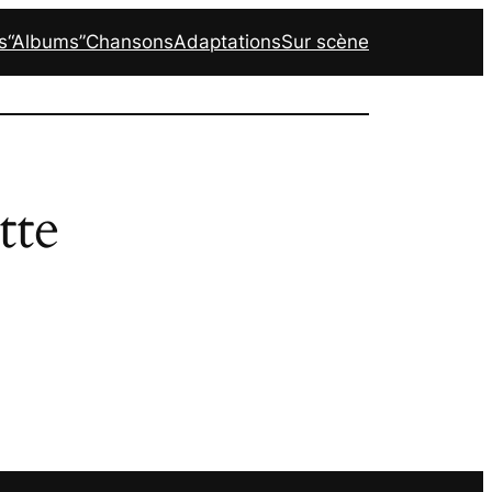
s
“Albums”
Chansons
Adaptations
Sur scène
tte