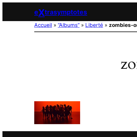
Aller
X
e
trasymptotes
au
contenu
Accueil
»
“Albums”
»
Liberté
»
zombies-o
zo