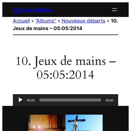
Aller
X
e
trasymptotes
au
Accueil
»
“Albums”
»
Nouveaux départs
»
10.
contenu
Jeux de mains – 05:05:2014
10. Jeux de mains –
05:05:2014
Lecteur
00:00
00:00
audio