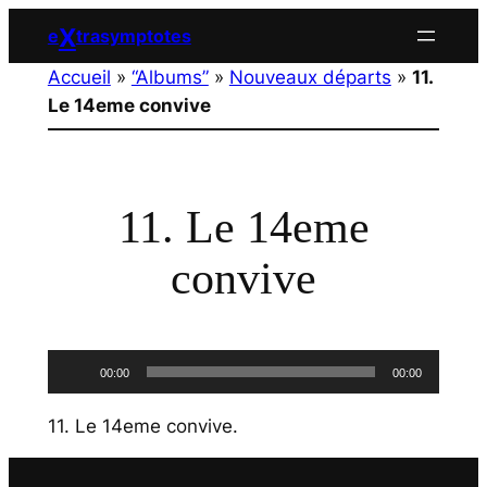
Aller
X
e
trasymptotes
au
Accueil
»
“Albums”
»
Nouveaux départs
»
11.
contenu
Le 14eme convive
11. Le 14eme
convive
Lecteur
00:00
00:00
audio
11. Le 14eme convive
.