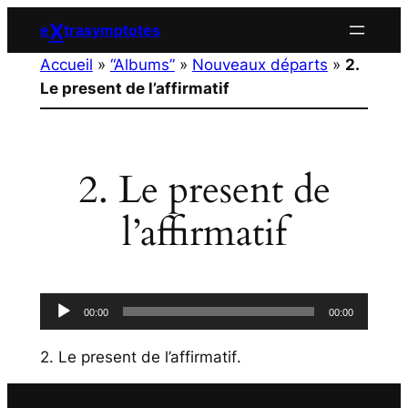
Aller
X
e
trasymptotes
au
Accueil
»
“Albums”
»
Nouveaux départs
»
2.
contenu
Le present de l’affirmatif
2. Le present de
l’affirmatif
Lecteur
00:00
00:00
audio
2. Le present de l’affirmatif
.