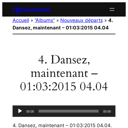
Aller
X
e
trasymptotes
au
Accueil
»
“Albums”
»
Nouveaux départs
»
4.
contenu
Dansez, maintenant – 01:03:2015 04.04
4. Dansez,
maintenant –
01:03:2015 04.04
Lecteur
00:00
00:00
audio
4. Dansez, maintenant – 01:03:2015 04.04
.