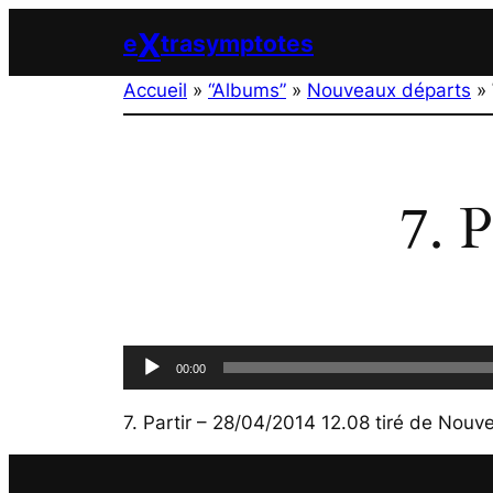
Aller
X
e
trasymptotes
au
contenu
Accueil
»
“Albums”
»
Nouveaux départs
»
7. 
Lecteur
00:00
audio
7. Partir – 28/04/2014 12.08
tiré de
Nouve