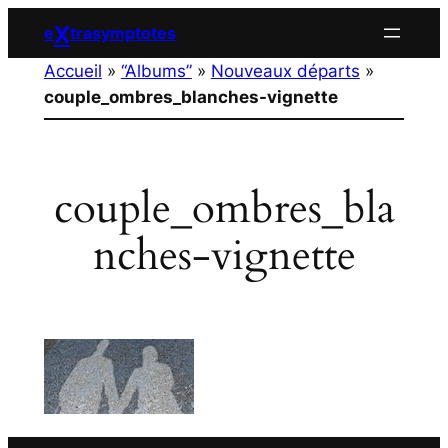
Aller
X
e
trasymptotes
au
Accueil
»
“Albums”
»
Nouveaux départs
»
contenu
couple_ombres_blanches-vignette
couple_ombres_bla
nches-vignette