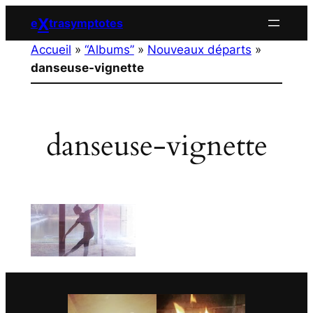
Aller
X
e
trasymptotes
au
Accueil
»
“Albums”
»
Nouveaux départs
»
contenu
danseuse-vignette
danseuse-vignette