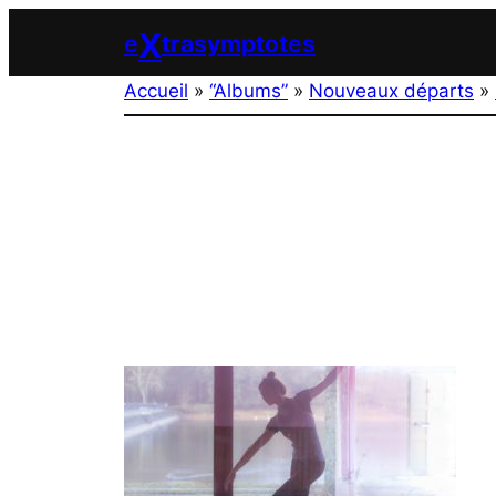
Aller
X
e
trasymptotes
au
contenu
Accueil
»
“Albums”
»
Nouveaux départs
»