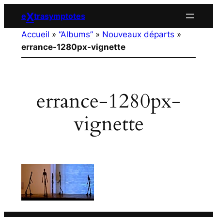
Aller
X
e
trasymptotes
au
Accueil
»
“Albums”
»
Nouveaux départs
»
contenu
errance-1280px-vignette
errance-1280px-
vignette