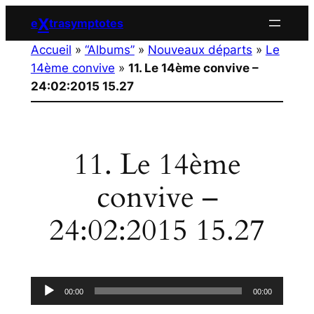
Aller
X
e
trasymptotes
au
Accueil
»
“Albums”
»
Nouveaux départs
»
Le
contenu
14ème convive
»
11. Le 14ème convive –
24:02:2015 15.27
11. Le 14ème
convive –
24:02:2015 15.27
Lecteur
00:00
00:00
audio