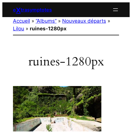
Aller
X
e
trasymptotes
au
Accueil
»
“Albums”
»
Nouveaux départs
»
contenu
Lilou
»
ruines-1280px
ruines-1280px