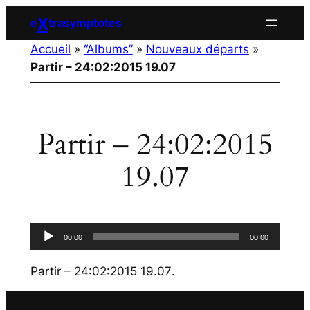
Aller
X
e
trasymptotes
au
Accueil
»
“Albums”
»
Nouveaux départs
»
contenu
Partir – 24:02:2015 19.07
Partir – 24:02:2015
19.07
Lecteur
00:00
00:00
audio
Partir – 24:02:2015 19.07
.