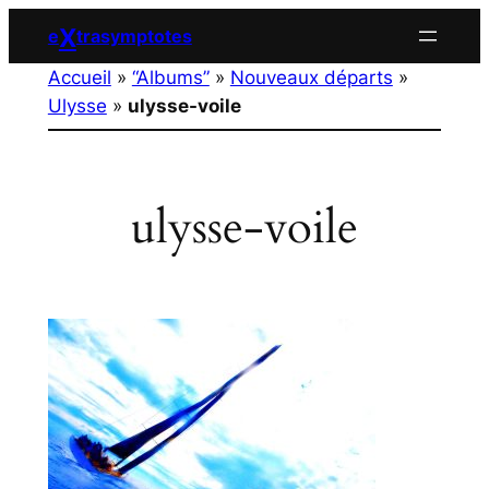
Aller
X
e
trasymptotes
au
Accueil
»
“Albums”
»
Nouveaux départs
»
contenu
Ulysse
»
ulysse-voile
ulysse-voile