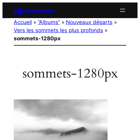
Aller
X
e
trasymptotes
au
Accueil
»
“Albums”
»
Nouveaux départs
»
contenu
Vers les sommets les plus profonds
»
sommets-1280px
sommets-1280px