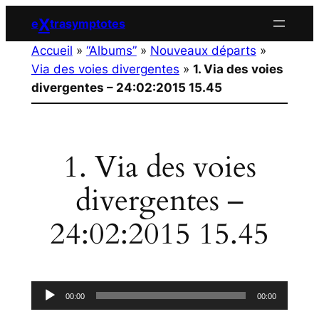
Aller
X
e
trasymptotes
au
Accueil
»
“Albums”
»
Nouveaux départs
»
contenu
Via des voies divergentes
»
1. Via des voies
divergentes – 24:02:2015 15.45
1. Via des voies
divergentes –
24:02:2015 15.45
Lecteur
00:00
00:00
audio