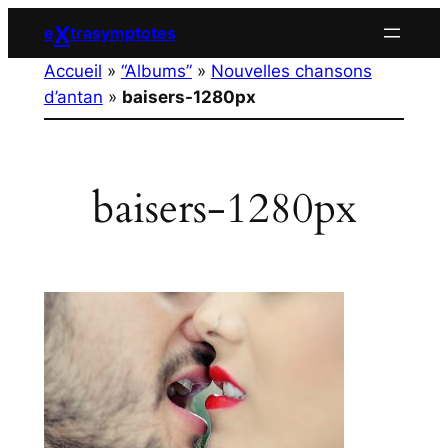
Aller
X
e
trasymptotes
au
Accueil
»
“Albums”
»
Nouvelles chansons
contenu
d’antan
»
baisers-1280px
baisers-1280px