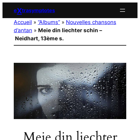
Aller
X
e
trasymptotes
au
Accueil
»
“Albums”
»
Nouvelles chansons
contenu
d’antan
»
Meie din liechter schin –
Neidhart, 13ème s.
Meie din liechter