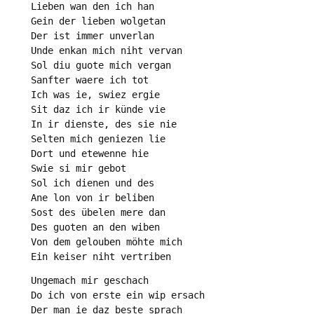
Lieben wan den ich han

Gein der lieben wolgetan

Der ist immer unverlan

Unde enkan mich niht vervan

Sol diu guote mich vergan

Sanfter waere ich tot

Ich was ie, swiez ergie

Sit daz ich ir künde vie

In ir dienste, des sie nie

Selten mich geniezen lie

Dort und etewenne hie

Swie si mir gebot

Sol ich dienen und des

Ane lon von ir beliben

Sost des übelen mere dan

Des guoten an den wiben

Von dem gelouben möhte mich

Ein keiser niht vertriben
Ungemach mir geschach

Do ich von erste ein wip ersach

Der man ie daz beste sprach
