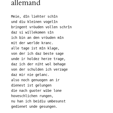
allemand
Meie, dîn liehter schîn

und diu kleinen vogelîn

bringent vröuden vollen schrîn

daz si willekomen sîn

ich bin an den vröuden mîn

mit der werlde kranc.

alle tage ist mîn klage,

von der ich daz beste sage

unde ir holdez herze trage,

daz ich der niht wol behage

von der schulden ich verzage

daz mir nie gelanc.

also noch genuogen an ir

dienest ist gelungen

die nach guoter wibe lone

hoveschlichen rungen,

nu han ich beidiu umbesunst

gedienet unde gesungen.