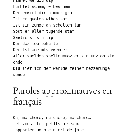
Minnet werdiu wip

Fürhtet scham, wibes nam

Der enwirt dir nimmer gram

Ist er guoten wiben zam

Ist sin zunge an schelten lam

Sost er aller tugende stam

Saelic si sin lip

Der daz lop behalte!

Der ist ane missewende;

Aller saelden saelic muoz er sin unz an sin 
ende

Diu liet ich der werlde zeiner bezzerunge 
sende
Paroles approximatives en
français
Oh, ma chère, ma chère, ma chère…

 et vous, les petits oiseaux

 apporter un plein cri de joie
