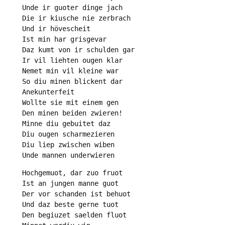
Unde ir guoter dinge jach

Die ir kiusche nie zerbrach

Und ir hövescheit

Ist min har grisgevar

Daz kumt von ir schulden gar

Ir vil liehten ougen klar

Nemet min vil kleine war

So diu minen blickent dar

Anekunterfeit

Wollte sie mit einem gen

Den minen beiden zwieren!

Minne diu gebuitet daz

Diu ougen scharmezieren

Diu liep zwischen wiben

Unde mannen underwieren
Hochgemuot, dar zuo fruot

Ist an jungen manne guot

Der vor schanden ist behuot

Und daz beste gerne tuot

Den begiuzet saelden fluot
