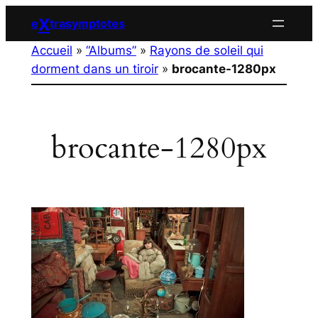
Aller
X
e
trasymptotes
au
Accueil
»
“Albums”
»
Rayons de soleil qui
contenu
dorment dans un tiroir
»
brocante-1280px
brocante-1280px